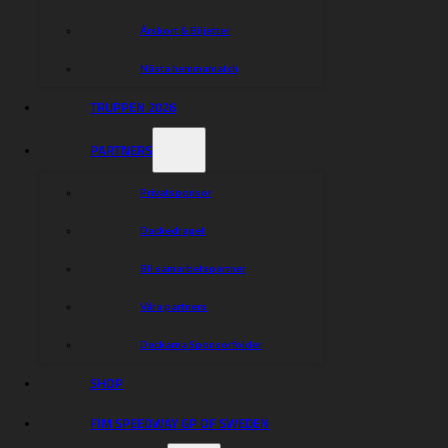
Årskort & Biljetter
Nästa hemmamatch
TRUPPEN 2026
PARTNERS
Privatsponsor
Dackedraget
Bli samarbetspartner
Våra partners
Dackarna Sponsorfolder
SHOP
FIM SPEEDWAY GP OF SWEDEN