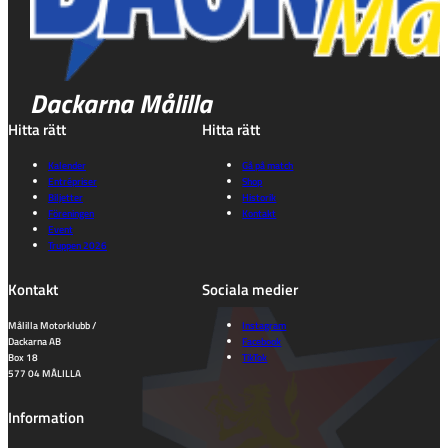
Dackarna Målilla
Hitta rätt
Hitta rätt
Kalender
Gå på match
Entrépriser
Shop
Biljetter
Historik
Föreningen
Kontakt
Event
Truppen 2026
Kontakt
Sociala medier
Målilla Motorklubb /
Instagram
Dackarna AB
Facebook
Box 18
TikTok
577 04 MÅLILLA
Information