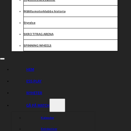
Målilla motorklubbs historia
Styrelse
SKROTFRAG ARENA
SPINNING WHEELS
HEM
ESS PLAY
NYHETER
GÅ PÅ MATCH
Kalender
Entrépriser