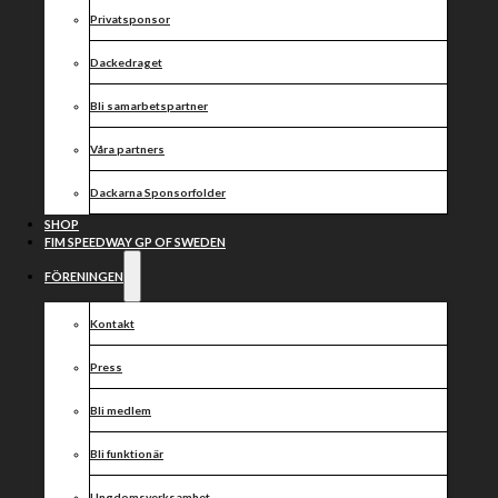
Privatsponsor
Dackedraget
Bli samarbetspartner
Våra partners
Dackarna Sponsorfolder
SHOP
FIM SPEEDWAY GP OF SWEDEN
FÖRENINGEN
Kontakt
Press
Bli medlem
Bli funktionär
Ungdomsverksamhet