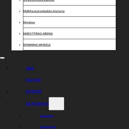
Målilla motorklubbs historia
Styrelse
SKROTFRAG ARENA
SPINNING WHEELS
HEM
ESS PLAY
NYHETER
GÅ PÅ MATCH
Kalender
Entrépriser