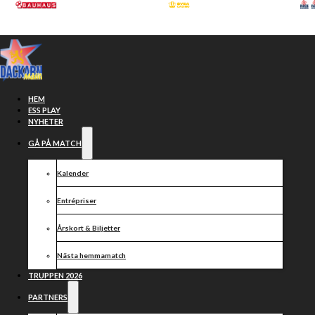
Hoppa till huvudinnehåll
Hoppa till sidfot
HEM
ESS PLAY
NYHETER
GÅ PÅ MATCH
Partners
Kalender
Entrépriser
Årskort & Biljetter
Nästa hemmamatch
TRUPPEN 2026
PARTNERS