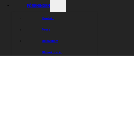
FÖRENINGEN
Kontakt
Dackarna Målilla
Press
Hitta rätt
Hitta rätt
Bli medlem
Kalender
Gå på match
Entrépriser
Shop
Bli funktionär
Biljetter
Historik
Föreningen
Kontakt
Ungdomsverksamhet
Event
Truppen 2026
Målilla motorklubbs historia
Kontakt
Sociala medier
Styrelse
Målilla Motorklubb /
Instagram
Dackarna AB
Facebook
SKROTFRAG ARENA
Box 18
TikTok
577 04 MÅLILLA
SPINNING WHEELS
Information
Dataskyddspolicy