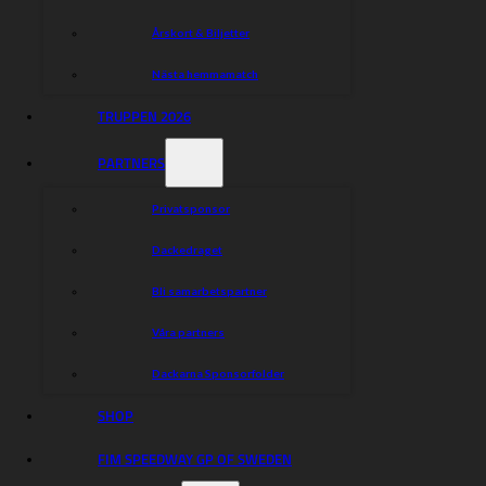
Årskort & Biljetter
Nästa hemmamatch
TRUPPEN 2026
PARTNERS
Privatsponsor
Dackedraget
Bli samarbetspartner
Våra partners
Dackarna Sponsorfolder
SHOP
FIM SPEEDWAY GP OF SWEDEN