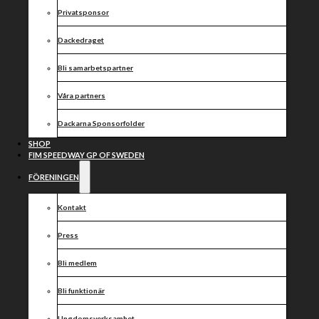
Privatsponsor
Dackedraget
Bli samarbetspartner
Våra partners
Dackarna Sponsorfolder
SHOP
FIM SPEEDWAY GP OF SWEDEN
FÖRENINGEN
Kontakt
Press
Bli medlem
Bli funktionär
Ungdomsverksamhet