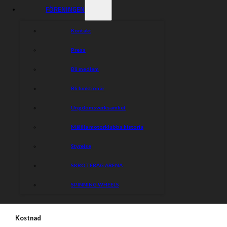
18:10 – Intervju med lagledare och/eller förare
FÖRENINGEN
19:00 – Matchstart
Kontakt
Press
Bli medlem
Följande ingår:
Bli funktionär
– Entré
Ungdomsverksamhet
– Mat & alkoholfri dryck (alkoholhaltig dryck tillkommer)
Målilla motorklubbs historia
– Penna och program
Styrelse
– Fika i paus
SKROTFRAG ARENA
– Logi & sittplats
SPINNING WHEELS
Kostnad