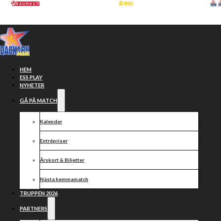
Hoppa till huvudinnehåll
Hoppa till sidfot
HEM
ESS PLAY
NYHETER
GÅ PÅ MATCH
Event
Kalender
Entrépriser
Årskort & Biljetter
Nästa hemmamatch
TRUPPEN 2026
PARTNERS