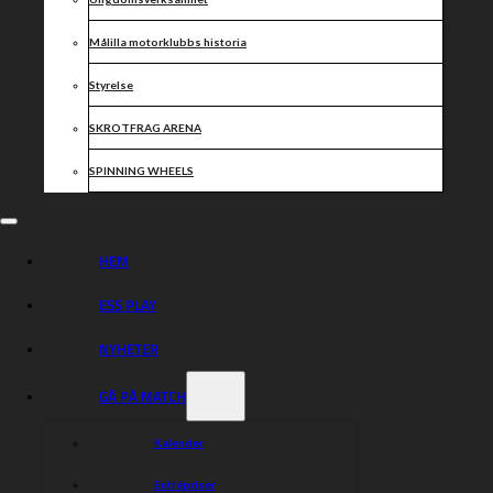
Målilla motorklubbs historia
Styrelse
SKROTFRAG ARENA
SPINNING WHEELS
HEM
ESS PLAY
NYHETER
GÅ PÅ MATCH
Kalender
Entrépriser