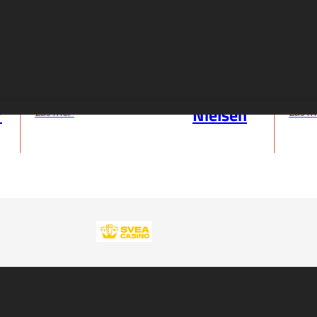
Ålder:
19
Ålder
Nationalitet:
Natio
am
Matias
Danmark
D
r
Nielsen
Läs mer
Läs 