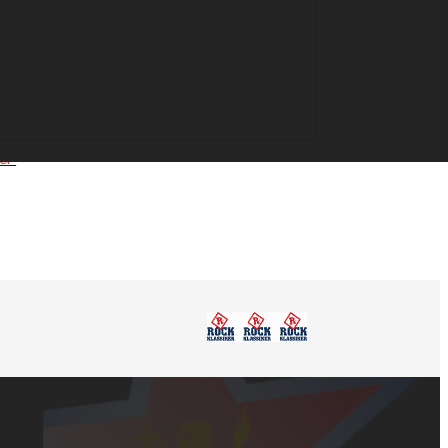
:
26
nalitet:
anmark
mer