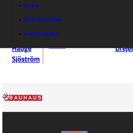
Styrelse
SKROTFRAG ARENA
Ålder:
15
SPINNING WHEELS
Nationalitet:
Daniel
Willi
Sverige
Hauge
Dreje
Läs mer
Sjöström