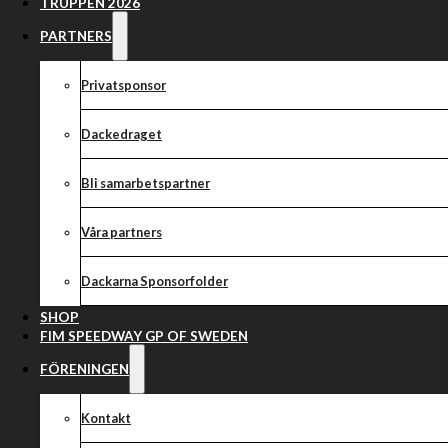
TRUPPEN 2026
PARTNERS
Privatsponsor
Dackedraget
Bli samarbetspartner
Våra partners
Dackarna Sponsorfolder
SHOP
FIM SPEEDWAY GP OF SWEDEN
FÖRENINGEN
Kontakt