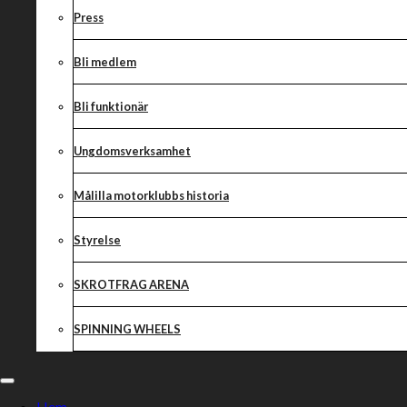
Press
Bli medlem
Bli funktionär
Ungdomsverksamhet
Målilla motorklubbs historia
Styrelse
SKROTFRAG ARENA
SPINNING WHEELS
Hem