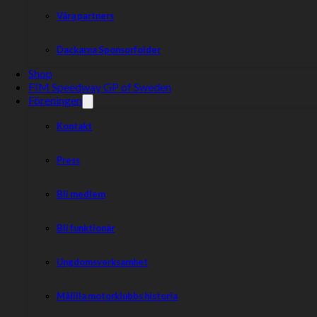
Våra partners
Dackarna Sponsorfolder
Shop
FIM Speedway GP of Sweden
Ålder:
32
Föreningen
Nationalitet:
Timo
Avon
Sverige
Kontakt
Lahti
Van
Läs mer
Dyck
Press
Bli medlem
Bli funktionär
Ålder:
20
Ungdomsverksamhet
Nationalitet:
Sammy
Arte
Sverige
Van Dyck
Lagut
Läs mer
Målilla motorklubbs historia