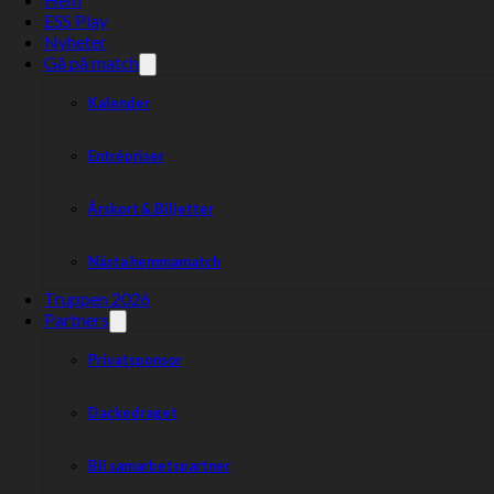
ESS Play
Nyheter
Gå på match
Kalender
Entrépriser
Årskort & Biljetter
Nästa hemmamatch
Våra förare
Truppen 2026
Partners
Privatsponsor
Dackedraget
Bli samarbetspartner