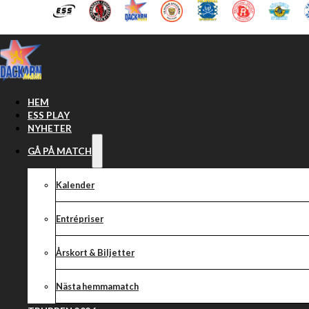
Hoppa till huvudinnehåll
Hoppa till sidfot
HEM
ESS PLAY
NYHETER
GÅ PÅ MATCH
Truppen 2026
Kalender
Entrépriser
Årskort & Biljetter
Nästa hemmamatch