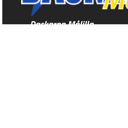
Dackarna Målilla
Hitta rätt
Kalender
Entrépriser
Biljetter
Föreningen
Event
Truppen 2026
Hitta rätt
Gå på match
Shop
Historik
Kontakt
Kontakt