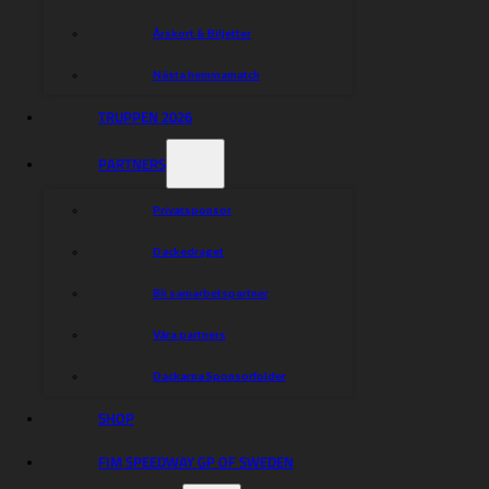
Årskort & Biljetter
Nästa hemmamatch
TRUPPEN 2026
PARTNERS
Privatsponsor
Dackedraget
Målilla Motorklubb / Dackarna AB
Bli samarbetspartner
Box 18
577 04 MÅLILLA
Våra partners
Leveransadress
Målilla Motorstadion
Dackarna Sponsorfolder
577 96 MÅLILLA
SHOP
Organisationsnummer Dackarna AB: 556793-6157
Kansli
FIM SPEEDWAY GP OF SWEDEN
info@dackarna.nu