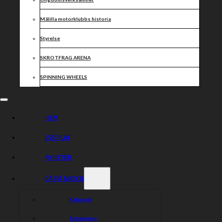
Målilla motorklubbs historia
Styrelse
SKROTFRAG ARENA
SPINNING WHEELS
HEM
ESS PLAY
NYHETER
GÅ PÅ MATCH
Kalender
Entrépriser