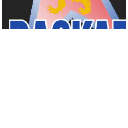
Dackarna Målilla
Hitta rätt
Hitta rätt
Kalender
Gå på match
Entrépriser
Shop
Biljetter
Historik
Föreningen
Kontakt
Event
Truppen 2026