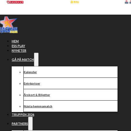
Hoppa till huvudinnehåll
Hoppa till sidfot
HEM
ESS PLAY
NYHETER
GÅ PÅ MATCH
Kontaktuppgifter
Kalender
till Målilla
Entrépriser
Motorklubb/
Årskort & Biljetter
Dackarna AB
Nästa hemmamatch
TRUPPEN 2026
PARTNERS