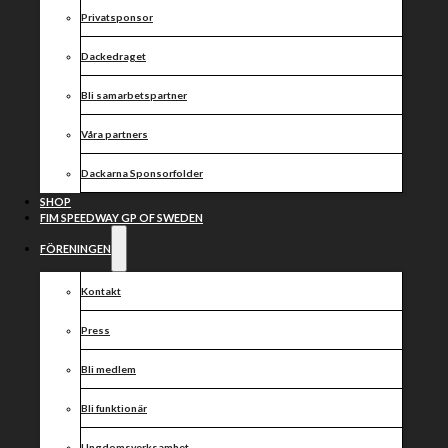
Dackarna Speedway
Privatsponsor
Dackedraget
Bli samarbetspartner
Våra partners
Dackarna Sponsorfolder
SHOP
FIM SPEEDWAY GP OF SWEDEN
FÖRENINGEN
Kontakt
Press
Bli medlem
Bli funktionär
Ungdomsverksamhet