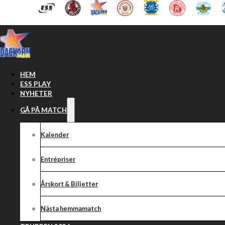
Hoppa till huvudinnehåll
Hoppa till sidfot
HEM
ESS PLAY
NYHETER
GÅ PÅ MATCH
Kalender
Entrépriser
Årskort & Biljetter
PK om laguttagn
Nästa hemmamatch