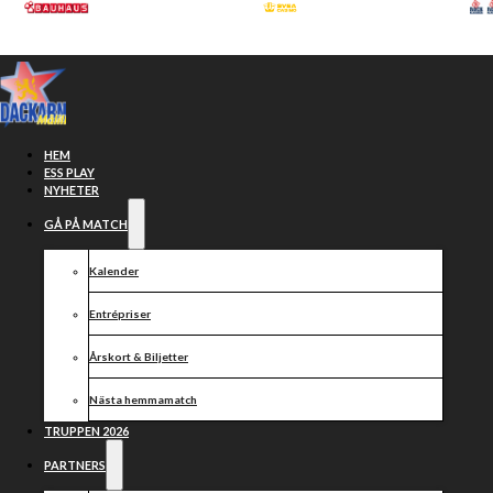
Hoppa till huvudinnehåll
Hoppa till sidfot
HEM
ESS PLAY
NYHETER
GÅ PÅ MATCH
Kalender
Entrépriser
Årskort & Biljetter
Nästa hemmamatch
Dansk
TRUPPEN 2026
PARTNERS