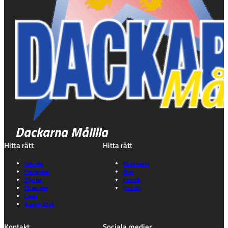
Dackarna Målilla
Hitta rätt
Hitta rätt
Kalender
Gå på match
Entrépriser
Shop
Biljetter
Historik
Föreningen
Kontakt
Event
Truppen 2026
Kontakt
Sociala medier