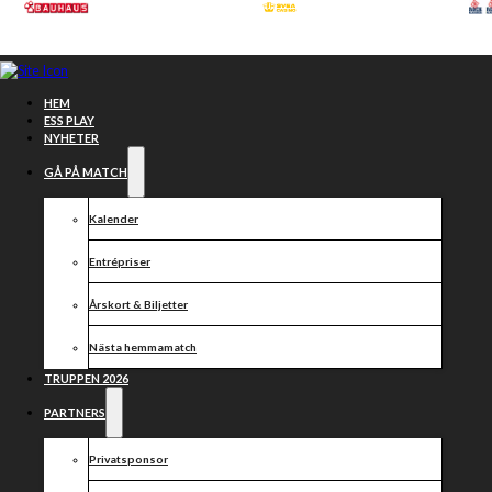
Hoppa till huvudinnehåll
Hoppa till sidfot
HEM
ESS PLAY
NYHETER
GÅ PÅ MATCH
Kalender
Entrépriser
Årskort & Biljetter
Nästa hemmamatch
TRUPPEN 2026
DACKARNA
PARTNERS
ÖPPNAR FÖR
Privatsponsor