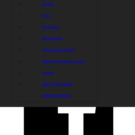
sitta även i grässlänten, men då ska egen stol tas med till
Kontakt
arenan.
Press
Inga frikort från Svemo och Serieföreningen gäller i
nuläget på Skrotfrag Arena.
Bli medlem
Bli funktionär
Dela nyheten:
Ungdomsverksamhet
Målilla motorklubbs historia
Styrelse
SKROTFRAG ARENA
SPINNING WHEELS