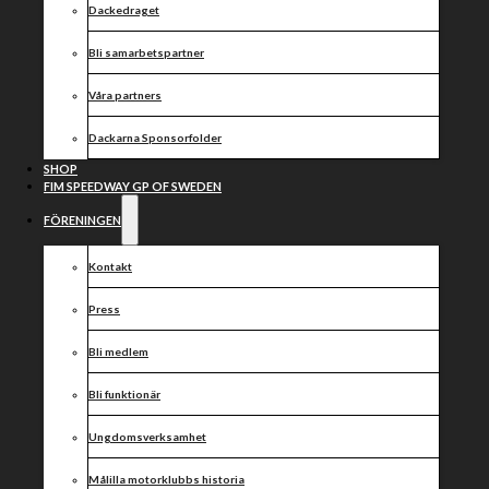
3 000
Dackedraget
Bli samarbetspartner
ÅSKÅDARE
Våra partners
PÅ TORSDAG
Dackarna Sponsorfolder
SHOP
– NU KAN DU
FIM SPEEDWAY GP OF SWEDEN
FÖRENINGEN
KÖPA DIN
Kontakt
BILJETT PÅ
Press
ARENAN
Bli medlem
Bli funktionär
Ungdomsverksamhet
Under måndagen kom beskedet att 3 000 åskådare
på anvisade sittplatser tillåts på idrottsarenor
Målilla motorklubbs historia