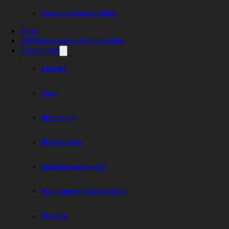
Dackarna Sponsorfolder
Shop
FIM Speedway GP of Sweden
Föreningen
Kontakt
Press
Bli medlem
Bli funktionär
Ungdomsverksamhet
Målilla motorklubbs historia
Styrelse