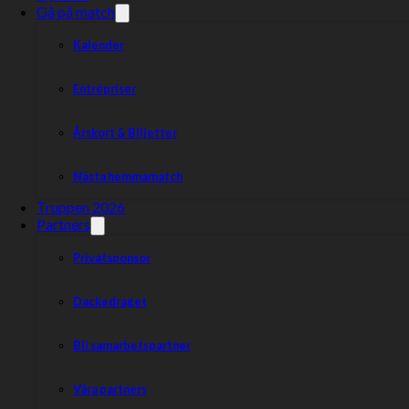
Gå på match
Kalender
Entrépriser
Årskort & Biljetter
Nästa hemmamatch
Truppen 2026
Partners
Privatsponsor
Dackedraget
Bli samarbetspartner
Våra partners