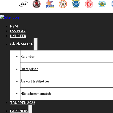
Hoppa till huvudinnehåll
Hoppa till sidfot
HEM
ESS PLAY
NYHETER
GÅ PÅ MATCH
Kalender
Entrépriser
Årskort & Biljetter
Nästa hemmamatch
Dackedraget jul
TRUPPEN 2026
PARTNERS