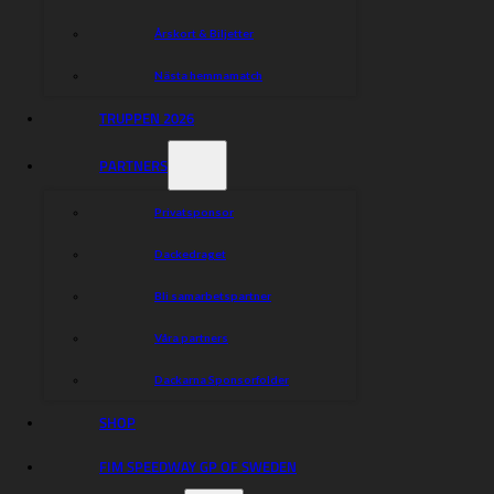
Årskort & Biljetter
Nästa hemmamatch
TRUPPEN 2026
PARTNERS
Privatsponsor
Dackedraget
Bli samarbetspartner
Våra partners
Dackarna Sponsorfolder
SHOP
FIM SPEEDWAY GP OF SWEDEN