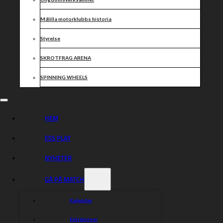
Blir att ladda om inför de avslutande matcherna i serien
och det finns mer att ta ut från flera av förarna.
Målilla motorklubbs historia
Poängen för förarna i denna matchen blir enligt följande:
Eskilstuna Smederna: 46p
Styrelse
1. Michael Jepsen Jensen (1
,2,0,3,R) 6+1p
2. Grigory Laguta (2,1,2,2
,3) 10+1p
SKROTFRAG ARENA
3. Gleb Czugunow (2,2,1
,3,1) 9+1p
4. Andzejs Lebedevs (1
,0,2,1,2) 6+1p
SPINNING WHEELS
5. Pontus Aspgren (1
,3,3,2,2
) 11+2p
6. Maximilian Belsing (0) 0p
7. Johannes Stark (2,0,1
,1
) 4+2p
Dackarna: 44p
HEM
1. Maciej Janowski (3,1,1
,0,3) 8+1p
2. Luke Becker (0,3,2,0,3) 8p
ESS PLAY
3. Tai Woffinden (0,2,3,2,0) 7p
4. Jacob Thorssell (3,1
,1,1,2*) 8+2p
5. Jason Doyle (3,3,3,3,1) 13p
NYHETER
6. Maksymilian Bogdanowicz (0,0,0,0,0) 0p
GÅ PÅ MATCH
Dela nyheten:
Kalender
Entrépriser