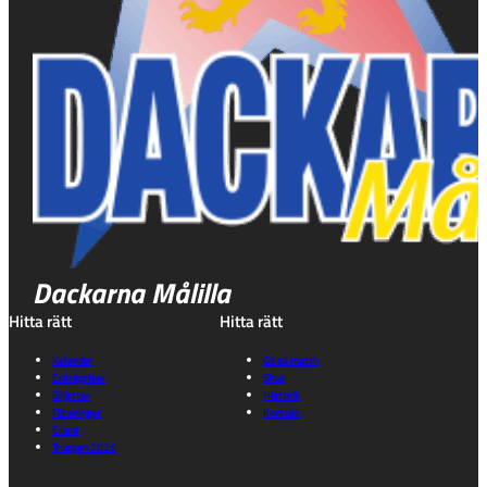
Dackarna Målilla
Hitta rätt
Hitta rätt
Kalender
Gå på match
Entrépriser
Shop
Biljetter
Historik
Föreningen
Kontakt
Event
Truppen 2026