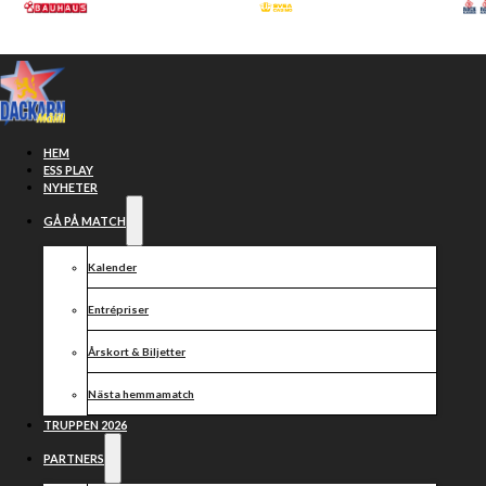
Hoppa till huvudinnehåll
Hoppa till sidfot
HEM
ESS PLAY
NYHETER
GÅ PÅ MATCH
Kalender
Entrépriser
Årskort & Biljetter
Nästa hemmamatch
Knapp förlust
TRUPPEN 2026
PARTNERS