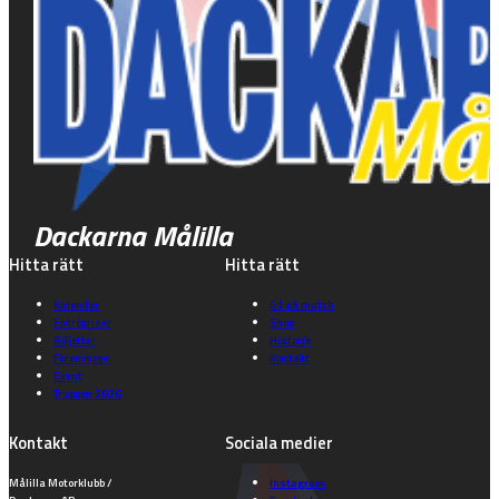
Dackarna Målilla
Hitta rätt
Hitta rätt
Kalender
Gå på match
Entrépriser
Shop
Biljetter
Historik
Föreningen
Kontakt
Event
Truppen 2026
Kontakt
Sociala medier
Målilla Motorklubb /
Instagram