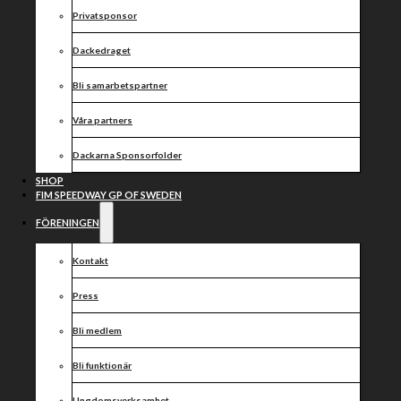
debut i
Privatsponsor
Dackarnas
Dackedraget
första
Bli samarbetspartner
hemmamatch
Våra partners
för säsongen
Dackarna Sponsorfolder
SHOP
FIM SPEEDWAY GP OF SWEDEN
FÖRENINGEN
Tisdagen den 10/5 är det äntligen dags för årets
Kontakt
första hemmamatch på Skrotfrag Arena i Målilla.
Detta när Dackarna tar emot Indianerna från Kumla.
Press
Svenska mästarna Dackarna är ute efter revansch när
Bli medlem
Indianerna kommer på besök. Som bekant blev det
förlust med två poäng i premiären borta mot Piraterna
och nu är siktet förstås inställt på årets första seger i
Bli funktionär
Bauhaus-Ligan.
Indianerna å sin sida besegrade Masarna knappt i sin
Ungdomsverksamhet