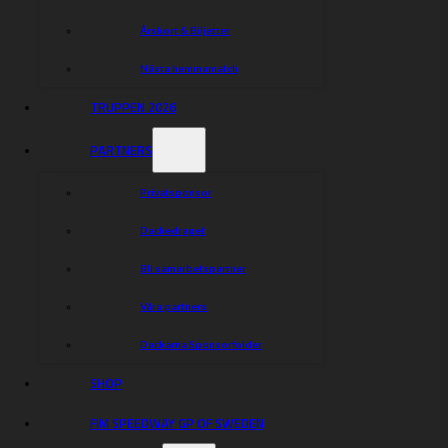
Indianerna:
Årskort & Biljetter
1. Krzysztof Kasprzak
Niels-Kristian Iversen
Nästa hemmamatch
Chris Holder
TRUPPEN 2026
David Bellego
PARTNERS
Max Fricke
Gustav Grahn
Privatsponsor
Jonatan Grahn
Dackedraget
Vi ses på Skrotfrag Arena på tisdag! Matchstart klockan
Bli samarbetspartner
19.00.
Våra partners
Dela nyheten:
Dackarna Sponsorfolder
SHOP
FIM SPEEDWAY GP OF SWEDEN