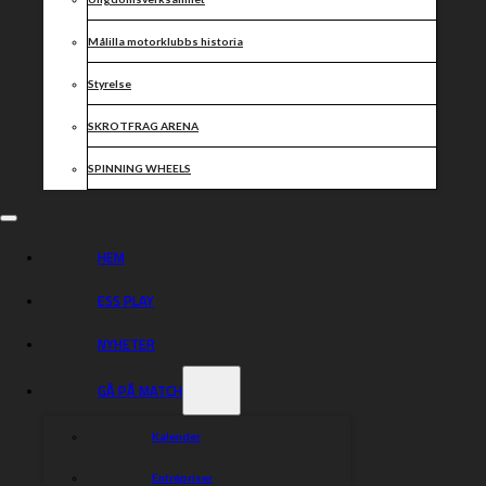
första match.
Målilla motorklubbs historia
Dackarnas lagledare Mikael Teurnberg gör flera
förändringar i laguppställningen jämfört med förra
Styrelse
tisdagen. Del handlar det om flera positionsbyten.
Dessutom utgår Luke Becker och ersätts av britten
SKROTFRAG ARENA
Adam Ellis, som därmed gör sitt första framträdande i
dackevästen.
SPINNING WHEELS
Laguppställningar:
Dackarna:
HEM
Brady Kurtz
Adam Ellis
ESS PLAY
Jacob Thorssell
NYHETER
Rasmus Jensen
GÅ PÅ MATCH
Maciej Janowski
Alexander Woentin
Kalender
Ludvig Lindgren
Entrépriser