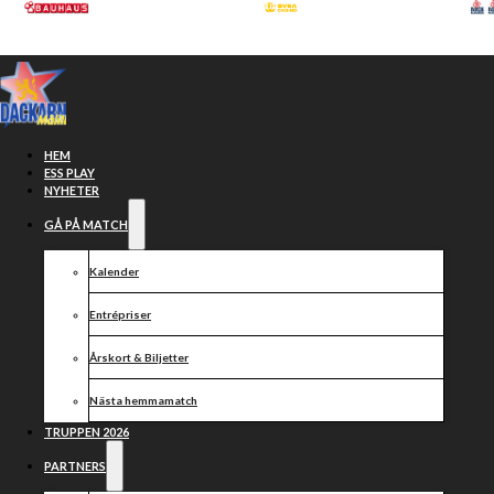
Hoppa till huvudinnehåll
Hoppa till sidfot
HEM
ESS PLAY
NYHETER
GÅ PÅ MATCH
Kalender
Entrépriser
Årskort & Biljetter
Nästa hemmamatch
Ellis gör
TRUPPEN 2026
PARTNERS