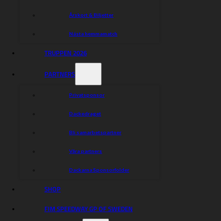
Årskort & Biljetter
Nästa hemmamatch
TRUPPEN 2026
PARTNERS
Privatsponsor
Dackedraget
Bli samarbetspartner
Våra partners
Dackarna Sponsorfolder
SHOP
FIM SPEEDWAY GP OF SWEDEN