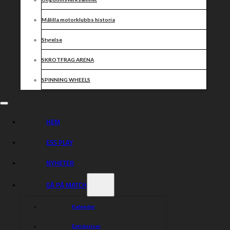
får ta den tid han behöver för att känna sig redo igen,
säger Dackarnas lagledare Mikael Teurnberg.
Målilla motorklubbs historia
Styrelse
Dela nyheten:
SKROTFRAG ARENA
SPINNING WHEELS
HEM
ESS PLAY
NYHETER
GÅ PÅ MATCH
Kalender
Entrépriser