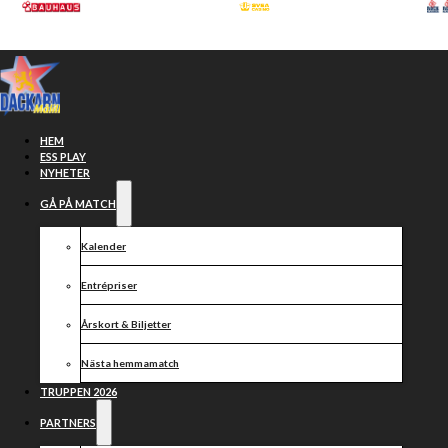
Hoppa till huvudinnehåll
Hoppa till sidfot
HEM
ESS PLAY
NYHETER
GÅ PÅ MATCH
Kalender
Entrépriser
Årskort & Biljetter
Nästa hemmamatch
Woentin inte
TRUPPEN 2026
PARTNERS