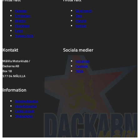
Kalender
Gå på match
Entrépriser
Shop
Biljetter
Historik
Föreningen
Kontakt
Event
Truppen 2026
Kontakt
Sociala medier
Målilla Motorklubb /
Instagram
Dackarna AB
Facebook
Box 18
TikTok
577 04 MÅLILLA
Information
Dataskyddspolicy
Integritetspolicy
Cookie consent
Tillgänglighet