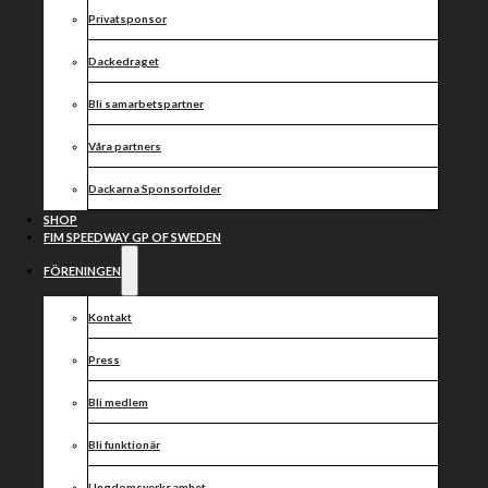
aktuell på
Privatsponsor
grund av
Dackedraget
personliga
Bli samarbetspartner
skäl
Våra partners
Dackarna Sponsorfolder
SHOP
FIM SPEEDWAY GP OF SWEDEN
Alexander Woentin är i nuläget inte tillgänglig att
FÖRENINGEN
tas ut till match på grund av personliga skäl.
Inför den här säsongen anslöt Alexander Woentin till
Kontakt
Dackarna. De senaste veckorna har Alexander inte
funnits med i Dackarnas matcher i Bauhaus-Ligan.
Press
– Alexander är inte tillgänglig för något av sina lag
tillsvidare på grund av personliga skäl. Det är
Bli medlem
anledningen till att han inte har kört på ett tag. Jag tror
inte att han kommer att tävla under de närmaste
Bli funktionär
veckorna. Det finns ingen press från oss som klubb utan
jag har en kontinuerlig dialog med Alexander och han
Ungdomsverksamhet