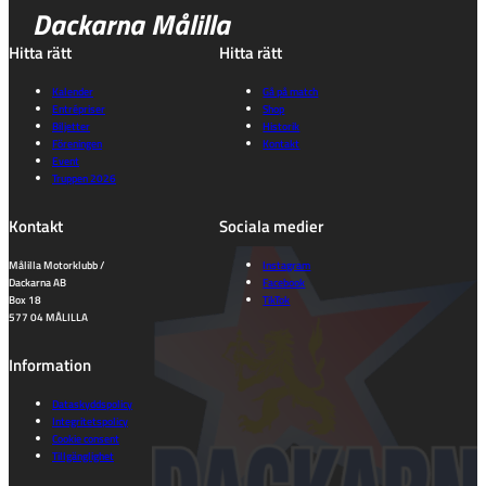
Dackarna Målilla
Hitta rätt
Hitta rätt
Kalender
Gå på match
Entrépriser
Shop
Biljetter
Historik
Föreningen
Kontakt
Event
Truppen 2026
Kontakt
Sociala medier
Målilla Motorklubb /
Instagram
Dackarna AB
Facebook
Box 18
TikTok
577 04 MÅLILLA
Information
Dataskyddspolicy
Integritetspolicy
Cookie consent
Tillgänglighet