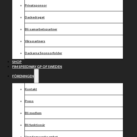
FÖRSTA
Privatsponsor
PUSSELBITEN
Dackedraget
I DACKARNAS
Bli samarbetspartner
LAGBYGGE
Våra partners
TILL 2023
Dackarna Sponsorfolder
SHOP
FIM SPEEDWAY GP OF SWEDEN
FÖRENINGEN
Innan säsongen ens är slut har Dackarna lagt den
Kontakt
första pusselbiten i lagbygget till säsongen 2023.
24-årige Filip Hjelmland har skrivit på ett 1+1-
Press
årskontrakt med klubben.
– För mig handlar det om att hitta tryggheten och
Bli medlem
jag vet att Dackarna vill satsa på mig, säger Filip
Hjelmland.
Bli funktionär
Mariannelundssonen Filip Hjelmland har haft en minst
sagt märklig säsong. Den började med att hans svenska
Ungdomsverksamhet