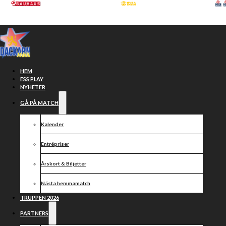
Hoppa till huvudinnehåll
Hoppa till sidfot
HEM
ESS PLAY
NYHETER
GÅ PÅ MATCH
Kalender
Entrépriser
Årskort & Biljetter
Nästa hemmamatch
HJELMLAND
TRUPPEN 2026
PARTNERS