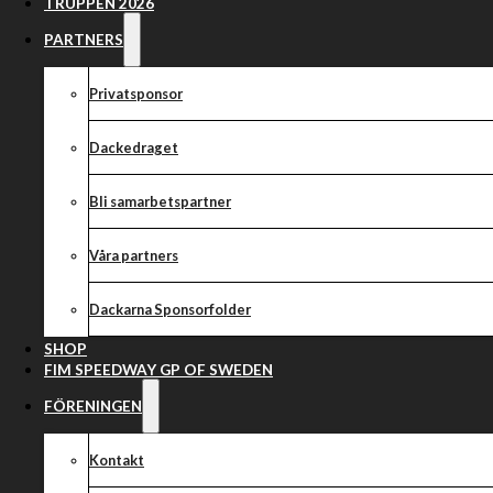
STARTSNABB P
TRUPPEN 2026
ANSLUTER TIL
PARTNERS
Privatsponsor
Dackedraget
Dackarna fyller på truppen med den 27-årige polacken Adri
Bli samarbetspartner
– En väldigt startsnabb förare, säger Målillaklubbens lagle
Adrian Gala, född 1995, blir förare nummer tio in i Dackarnas tru
Våra partners
2022 tillhörde vårt senaste tillskott Masarna och dessförinnan h
representerat Lejonen.
Dackarna Sponsorfolder
SHOP
– Adrian är en förare som kommer att passa bra in i Dackarna. Han
FIM SPEEDWAY GP OF SWEDEN
den svenska elitserien och känner därmed till de flesta banorna i
Teurnberg.
FÖRENINGEN
Lagkamrat med Jensen
Kontakt