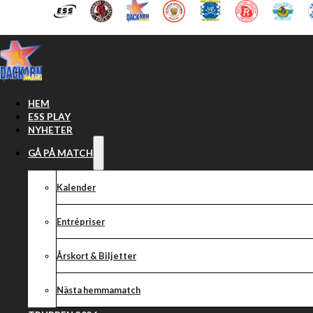
Hoppa till huvudinnehåll
Hoppa till sidfot
HEM
ESS PLAY
NYHETER
GÅ PÅ MATCH
Kalender
Entrépriser
Årskort & Biljetter
Nästa hemmamatch