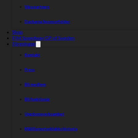
Våra partners
Dackarna Sponsorfolder
Shop
FIM Speedway GP of Sweden
Föreningen
Kontakt
Press
Bli medlem
Bli funktionär
Ungdomsverksamhet
Målilla motorklubbs historia