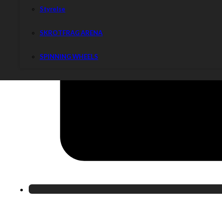
Styrelse
SKROTFRAG ARENA
SPINNING WHEELS