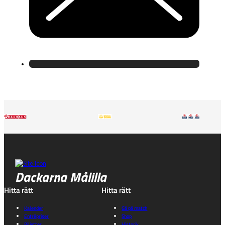
Dackarna Målilla
Hitta rätt
Hitta rätt
Kalender
Gå på match
Entrépriser
Shop
Biljetter
Historik