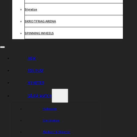
faktureras 2 gånger per år.
Krister@dackarna.nu
Styrelse
SKROTFRAG ARENA
Dela nyheten:
SPINNING WHEELS
HEM
ESS PLAY
NYHETER
GÅ PÅ MATCH
Kalender
Entrépriser
Årskort & Biljetter