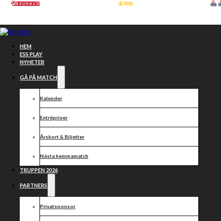
Hoppa till huvudinnehåll
Hoppa till sidfot
HEM
ESS PLAY
NYHETER
GÅ PÅ MATCH
Kalender
Entrépriser
Årskort & Biljetter
Nästa hemmamatch
TRUPPEN 2026
DACKEDRAGET
PARTNERS
JANUARI
Privatsponsor