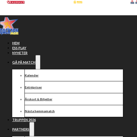
Hoppa till huvudinnehåll
Hoppa till sidfot
HEM
ESS PLAY
NYHETER
GÅ PÅ MATCH
Kalender
Entrépriser
Årskort & Biljetter
Nästa hemmamatch
Prova på
TRUPPEN 2026
PARTNERS