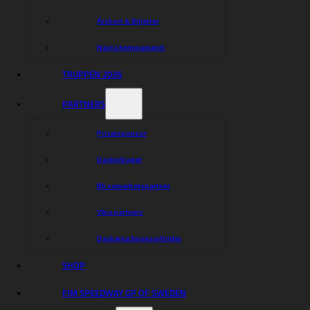
Årskort & Biljetter
Nästa hemmamatch
TRUPPEN 2026
PARTNERS
Privatsponsor
Dackedraget
Bli samarbetspartner
Våra partners
Dackarna Sponsorfolder
SHOP
FIM SPEEDWAY GP OF SWEDEN