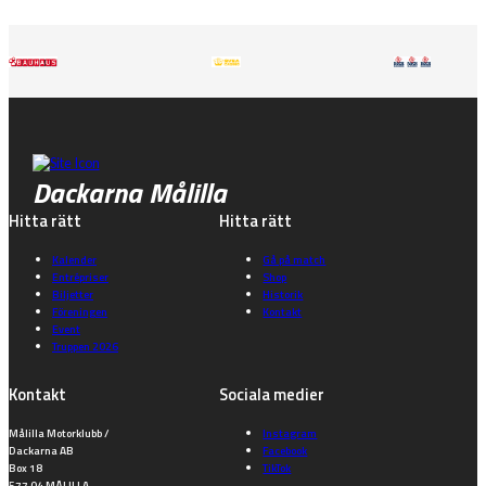
Dackarna Målilla
Hitta rätt
Hitta rätt
Kalender
Gå på match
Entrépriser
Shop
Biljetter
Historik
Föreningen
Kontakt
Event
Truppen 2026
Kontakt
Sociala medier
Målilla Motorklubb /
Instagram
Dackarna AB
Facebook
Box 18
TikTok
577 04 MÅLILLA