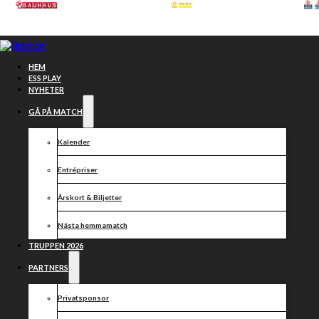
Hoppa till huvudinnehåll
Hoppa till sidfot
HEM
ESS PLAY
NYHETER
GÅ PÅ MATCH
Kalender
Entrépriser
Årskort & Biljetter
Nästa hemmamatch
TRUPPEN 2026
LAGKAPTENEN
PARTNERS
Privatsponsor