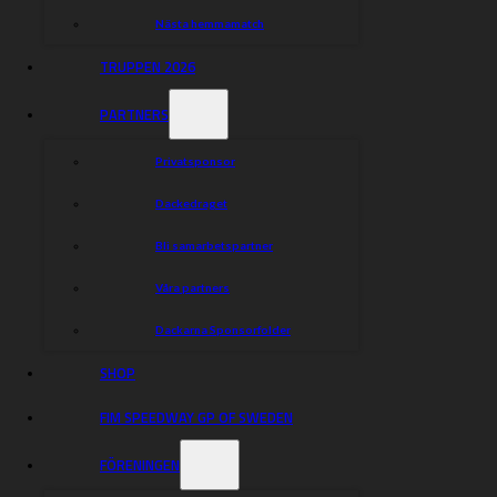
bra. Jag vill också tacka mina personliga sponsorer i
Småland som jag har hunnit med att träffa under några
Nästa hemmamatch
dagar den här veckan, säger Rasmus Jensen innan han
konstaterar att han så här långt har varit med och kört
TRUPPEN 2026
hem två SM-guld med Målillaklubben.
– Det var en fantastiskt härlig känsla att få vinna guldet
PARTNERS
på hemmaplan inför alla dackefans. Extra häftigt också
att få köra det avgörande heatet, där guldet bärgades,
Privatsponsor
tillsammans med Leon Madsen, säger Rasmus Jensen.
Dackarnas trupp så här långt:
Dackedraget
Daniel Bewley 2,082
Bli samarbetspartner
Andzejs Lebedevs 1,787
Rasmus Jensen 1,782
Våra partners
Filip Hjelmland 1,152
Noel Wahlqvist 0,500
Dackarna Sponsorfolder
SHOP
Dela nyheten:
FIM SPEEDWAY GP OF SWEDEN
FÖRENINGEN