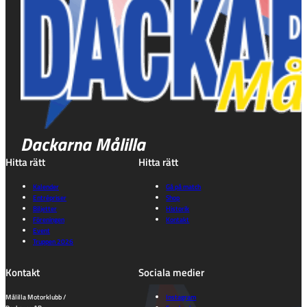
Dackarna Målilla
Hitta rätt
Hitta rätt
Kalender
Gå på match
Entrépriser
Shop
Biljetter
Historik
Föreningen
Kontakt
Event
Truppen 2026
Kontakt
Sociala medier
Målilla Motorklubb /
Instagram