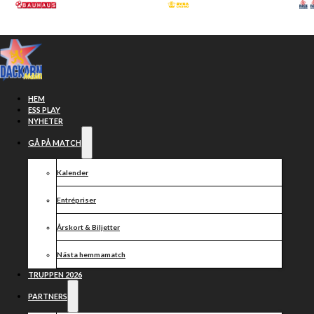
Hoppa till huvudinnehåll
Hoppa till sidfot
HEM
ESS PLAY
NYHETER
GÅ PÅ MATCH
Kalender
Entrépriser
Årskort & Biljetter
Nästa hemmamatch
GP-
TRUPPEN 2026
PARTNERS