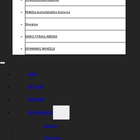
Målilla motorklubbs historia
Styrelse
SKROTFRAG ARENA
SPINNING WHEELS
HEM
ESS PLAY
NYHETER
GÅ PÅ MATCH
Kalender
Entrépriser