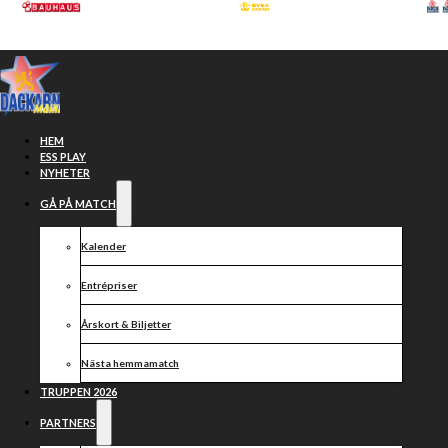
Hoppa till huvudinnehåll
Hoppa till sidfot
HEM
ESS PLAY
NYHETER
GÅ PÅ MATCH
Kalender
Entrépriser
Årskort & Biljetter
Nästa hemmamatch
DACKEDRAGET
TRUPPEN 2026
PARTNERS