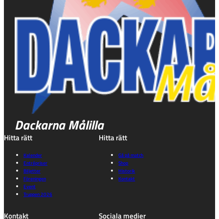
Dackarna Målilla
Hitta rätt
Hitta rätt
Kalender
Gå på match
Entrépriser
Shop
Biljetter
Historik
Föreningen
Kontakt
Event
Truppen 2026
Kontakt
Sociala medier