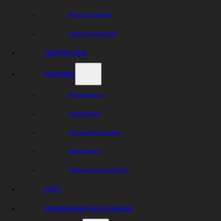
Årskort & Biljetter
Nästa hemmamatch
TRUPPEN 2026
PARTNERS
Privatsponsor
Dackedraget
Bli samarbetspartner
Våra partners
Dackarna Sponsorfolder
SHOP
FIM SPEEDWAY GP OF SWEDEN