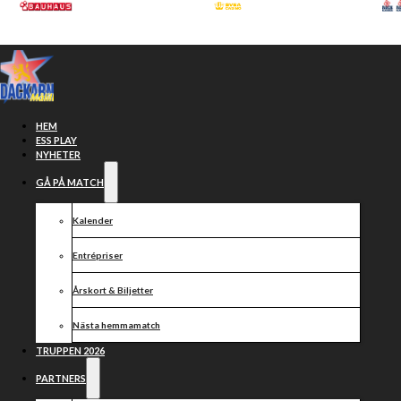
Hoppa till huvudinnehåll
Hoppa till sidfot
HEM
ESS PLAY
NYHETER
GÅ PÅ MATCH
Kalender
Entrépriser
Årskort & Biljetter
Nästa hemmamatch
Storseger
TRUPPEN 2026
PARTNERS