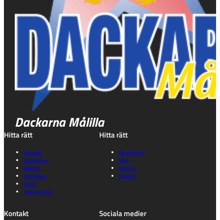
Dackarna Målilla
Hitta rätt
Hitta rätt
Kalender
Gå på match
Entrépriser
Shop
Biljetter
Historik
Föreningen
Kontakt
Event
Truppen 2026
Kontakt
Sociala medier