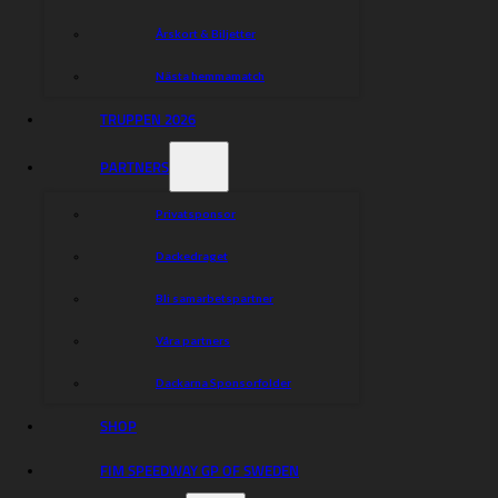
Årskort & Biljetter
Nästa hemmamatch
TRUPPEN 2026
PARTNERS
Privatsponsor
Dackedraget
Bli samarbetspartner
Våra partners
Dackarna Sponsorfolder
SHOP
FIM SPEEDWAY GP OF SWEDEN