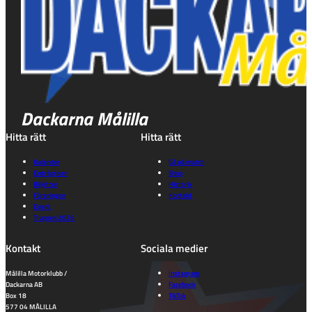
Dackarna Målilla
Hitta rätt
Hitta rätt
Kalender
Gå på match
Entrépriser
Shop
Biljetter
Historik
Föreningen
Kontakt
Event
Truppen 2026
Kontakt
Sociala medier
Målilla Motorklubb /
Instagram
Dackarna AB
Facebook
Box 18
TikTok
577 04 MÅLILLA