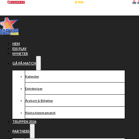
Hoppa till huvudinnehåll
Hoppa till sidfot
HEM
ESS PLAY
NYHETER
GÅ PÅ MATCH
Kalender
Entrépriser
Årskort & Biljetter
Nästa hemmamatch
Förlust mot
TRUPPEN 2026
PARTNERS