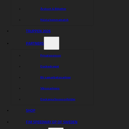
Andzejs Lebedevs 1,843
Årskort & Biljetter
Rasmus Jensen 1,819
Timo Lahti 1,559
Nästa hemmamatch
Avon Van Dyck 0,500
TRUPPEN 2026
Dela nyheten:
PARTNERS
Privatsponsor
Dackedraget
Bli samarbetspartner
Våra partners
Dackarna Sponsorfolder
SHOP
FIM SPEEDWAY GP OF SWEDEN