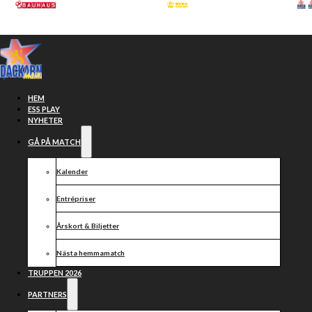
Hoppa till huvudinnehåll
Hoppa till sidfot
HEM
ESS PLAY
NYHETER
GÅ PÅ MATCH
Kalender
Entrépriser
Årskort & Biljetter
Nästa hemmamatch
Van Dyck är
TRUPPEN 2026
PARTNERS