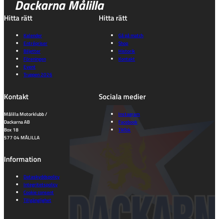
Dackarna Målilla
Hitta rätt
Hitta rätt
Kalender
Gå på match
Entrépriser
Shop
Biljetter
Historik
Föreningen
Kontakt
Event
Truppen 2026
Kontakt
Sociala medier
Målilla Motorklubb /
Instagram
Dackarna AB
Facebook
Box 18
TikTok
577 04 MÅLILLA
Information
Dataskyddspolicy
Integritetspolicy
Cookie consent
Tillgänglighet