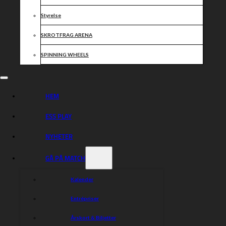
Styrelse
SKROTFRAG ARENA
SPINNING WHEELS
HEM
ESS PLAY
NYHETER
GÅ PÅ MATCH
Kalender
Entrépriser
Årskort & Biljetter