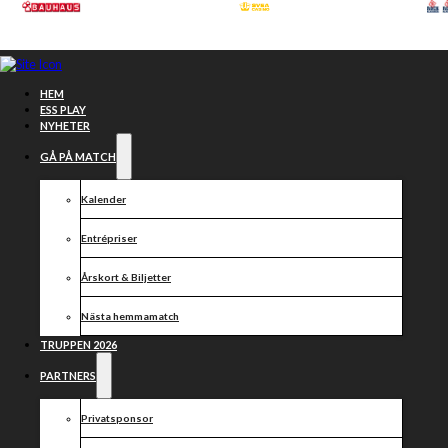
Hoppa till huvudinnehåll
Hoppa till sidfot
HEM
ESS PLAY
NYHETER
GÅ PÅ MATCH
Kalender
Entrépriser
Årskort & Biljetter
Nästa hemmamatch
TRUPPEN 2026
DACKEDRAGET
PARTNERS
MAJ 2026
Privatsponsor