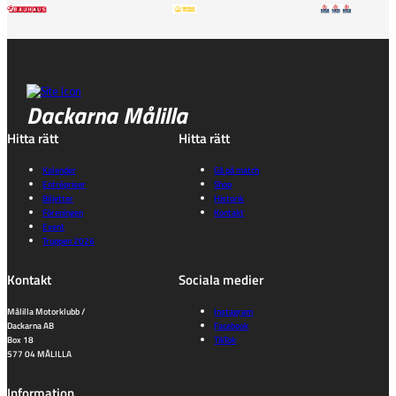
Dackarna Målilla
Hitta rätt
Hitta rätt
Kalender
Gå på match
Entrépriser
Shop
Biljetter
Historik
Föreningen
Kontakt
Event
Truppen 2026
Kontakt
Sociala medier
Målilla Motorklubb /
Instagram
Dackarna AB
Facebook
Box 18
TikTok
577 04 MÅLILLA
Information