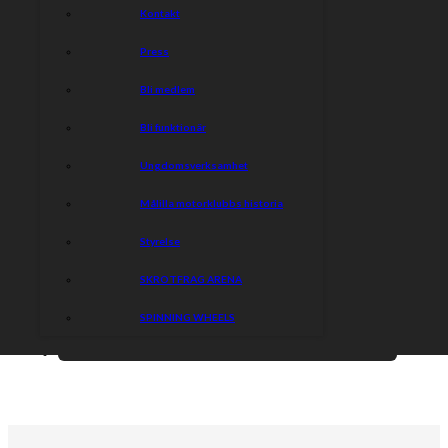
Kontakt
Press
Bli medlem
Bli funktionär
Ungdomsverksamhet
Målilla motorklubbs historia
Styrelse
SKROTFRAG ARENA
SPINNING WHEELS