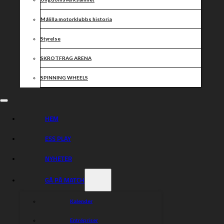
Målilla motorklubbs historia
Styrelse
SKROTFRAG ARENA
SPINNING WHEELS
HEM
ESS PLAY
NYHETER
GÅ PÅ MATCH
Kalender
Entrépriser