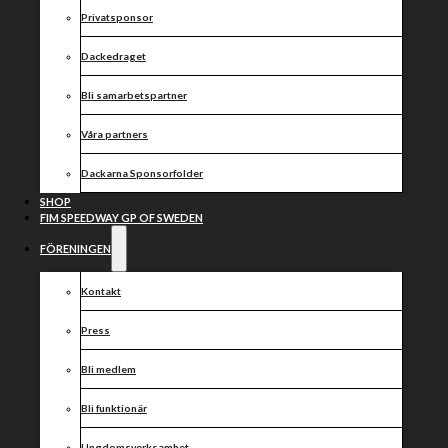
Privatsponsor
Dackedraget
Bli samarbetspartner
Våra partners
Dackarna Sponsorfolder
SHOP
FIM SPEEDWAY GP OF SWEDEN
FÖRENINGEN
Kontakt
Press
Bli medlem
Bli funktionär
Ungdomsverksamhet