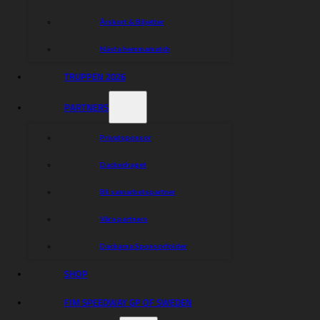
Årskort & Biljetter
Nästa hemmamatch
TRUPPEN 2026
PARTNERS
Privatsponsor
Dackedraget
Bli samarbetspartner
Våra partners
Dackarna Sponsorfolder
Dackarna Målilla
SHOP
Hitta rätt
Hitta rätt
FIM SPEEDWAY GP OF SWEDEN
Kalender
Gå på match
Entrépriser
Shop