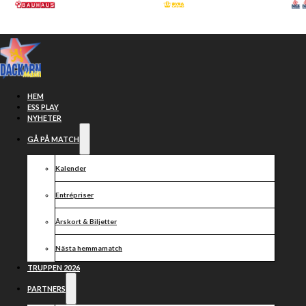
Hoppa till huvudinnehåll
Hoppa till sidfot
HEM
ESS PLAY
NYHETER
GÅ PÅ MATCH
dackarna
Kalender
Entrépriser
Årskort & Biljetter
Nästa hemmamatch
TRUPPEN 2026
PARTNERS