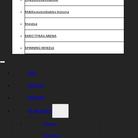
Målilla motorklubbs historia
Styrelse
SKROTFRAG ARENA
SPINNING WHEELS
HEM
ESS PLAY
NYHETER
GÅ PÅ MATCH
Kalender
Entrépriser