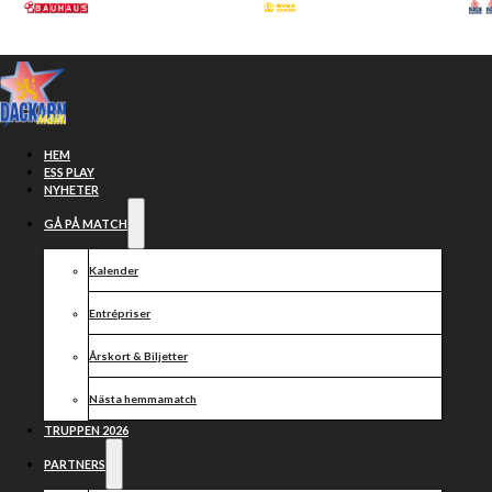
Hoppa till huvudinnehåll
Hoppa till sidfot
HEM
ESS PLAY
NYHETER
GÅ PÅ MATCH
Artem Laguta
Kalender
Entrépriser
Årskort & Biljetter
Nästa hemmamatch
TRUPPEN 2026
PARTNERS