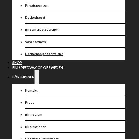
Privatsponsor
Dackedraget
Bli samarbetspartner
Våra partners
Dackarna Sponsorfolder
SHOP
FIM SPEEDWAY GP OF SWEDEN
FÖRENINGEN
Kontakt
Press
Bli medlem
Bli funktionär
Ungdomsverksamhet