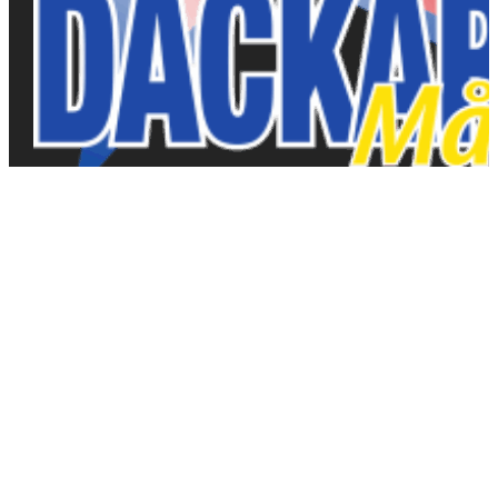
Dackarna Målilla
Hitta rätt
Hitta rätt
Kalender
Gå på match
Entrépriser
Shop
Biljetter
Historik
Föreningen
Kontakt
Event
Truppen 2026
Kontakt
Sociala medier
Målilla Motorklubb /
Instagram
Dackarna AB
Facebook