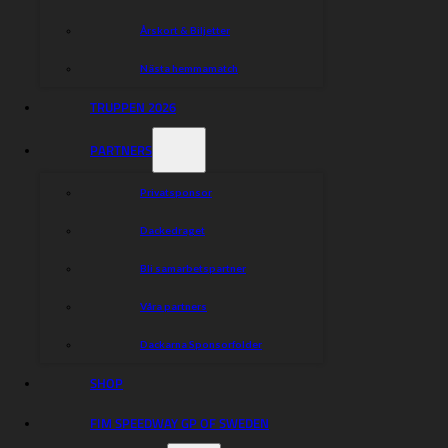
Årskort & Biljetter
Nästa hemmamatch
TRUPPEN 2026
Artem Laguta
PARTNERS
Privatsponsor
Dackedraget
Snabbfakta
Bli samarbetspartner
Våra partners
Ålder: 34
Polen
Nationalitet:
Dackarna Sponsorfolder
Snitt: 2.320
SHOP
FIM SPEEDWAY GP OF SWEDEN