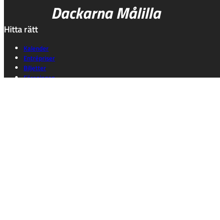
Dackarna Målilla
Hitta rätt
Kalender
Entrépriser
Biljetter
Föreningen
Event
Truppen 2026
Hitta rätt
Gå på match
Shop
Historik
Kontakt
Kontakt
Målilla Motorklubb /
Dackarna AB
Box 18