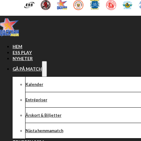
Hoppa till huvudinnehåll
Hoppa till sidfot
HEM
ESS PLAY
NYHETER
GÅ PÅ MATCH
Kalender
Jakun Krawczyk
Entrépriser
Årskort & Biljetter
Nästa hemmamatch