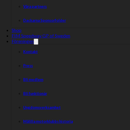
Våra partners
Ålder: 21
Nationalitet:
Polen
Dackarna Sponsorfolder
Snitt: 1.535
Shop
FIM Speedway GP of Sweden
Föreningen
Kontakt
Press
Bli medlem
Bli funktionär
Ungdomsverksamhet
Målilla motorklubbs historia