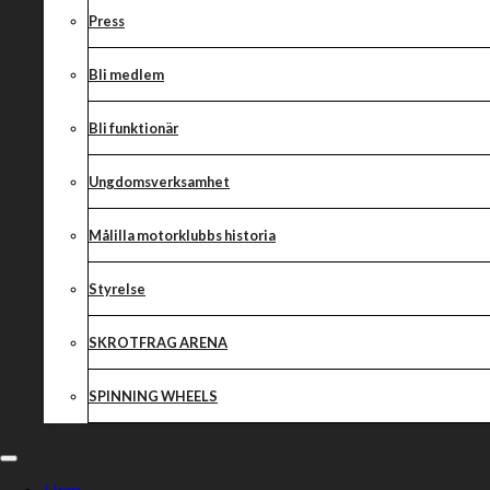
Press
Bli medlem
Bli funktionär
Ungdomsverksamhet
Målilla motorklubbs historia
Styrelse
SKROTFRAG ARENA
SPINNING WHEELS
Hem