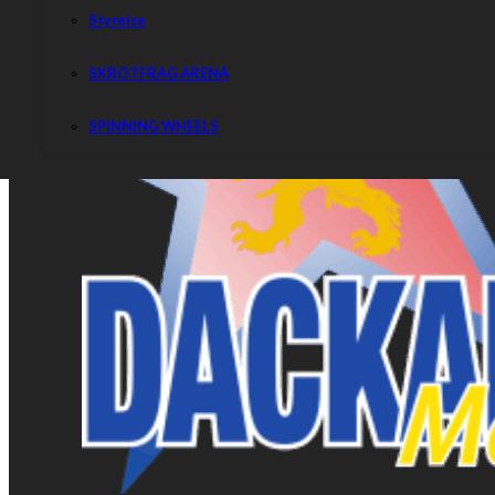
Styrelse
SKROTFRAG ARENA
SPINNING WHEELS