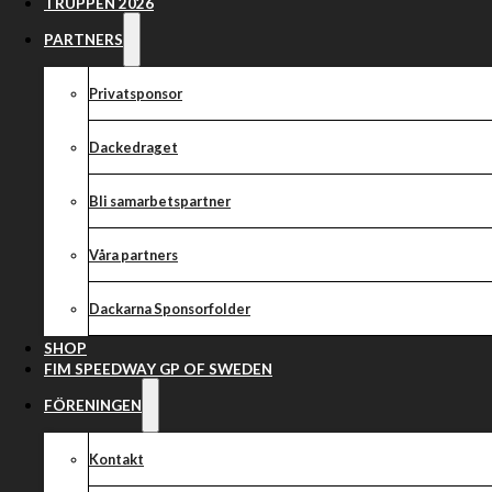
TRUPPEN 2026
PARTNERS
Privatsponsor
Dackedraget
Bli samarbetspartner
Våra partners
Dackarna Sponsorfolder
SHOP
FIM SPEEDWAY GP OF SWEDEN
FÖRENINGEN
Kontakt