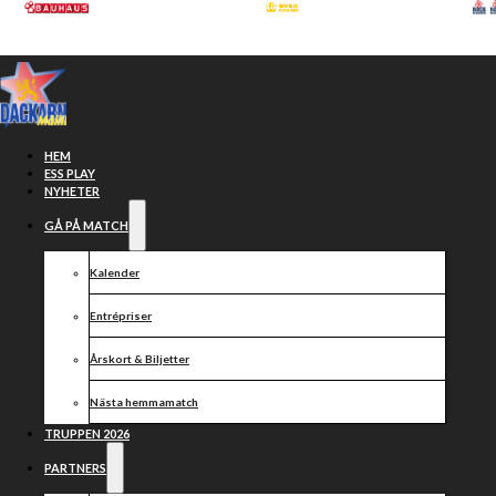
Hoppa till huvudinnehåll
Hoppa till sidfot
HEM
ESS PLAY
NYHETER
GÅ PÅ MATCH
Testsida för
Kalender
användarmanual
Entrépriser
Årskort & Biljetter
Nästa hemmamatch
TRUPPEN 2026
PARTNERS