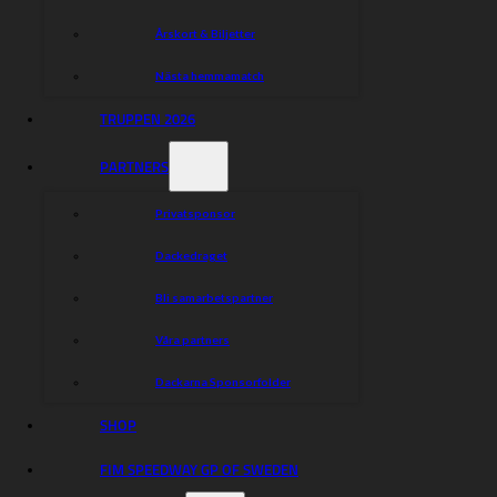
Årskort & Biljetter
Nästa hemmamatch
TRUPPEN 2026
PARTNERS
Privatsponsor
Dackedraget
Bli samarbetspartner
Våra partners
Dackarna Sponsorfolder
SHOP
FIM SPEEDWAY GP OF SWEDEN