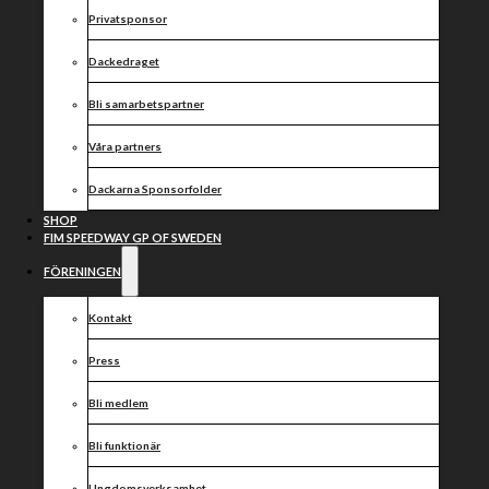
Privatsponsor
Dackedraget
Bli samarbetspartner
Våra partners
Dackarna Sponsorfolder
SHOP
FIM SPEEDWAY GP OF SWEDEN
FÖRENINGEN
Kontakt
Press
Bli medlem
Bli funktionär
Ungdomsverksamhet