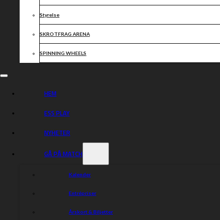
Styrelse
SKROTFRAG ARENA
SPINNING WHEELS
HEM
ESS PLAY
NYHETER
GÅ PÅ MATCH
Kalender
Entrépriser
Årskort & Biljetter