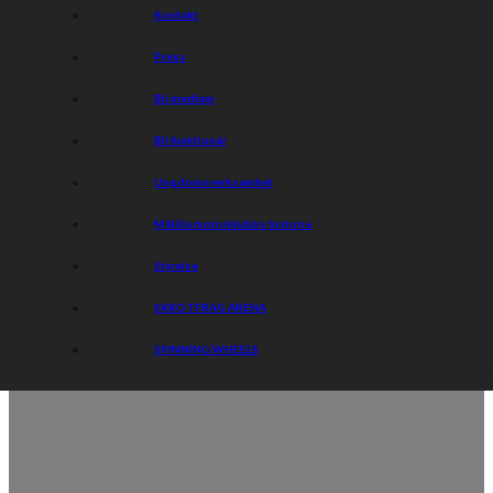
Kontakt
Press
Bli medlem
Bli funktionär
Ungdomsverksamhet
Målilla motorklubbs historia
Styrelse
SKROTFRAG ARENA
SPINNING WHEELS