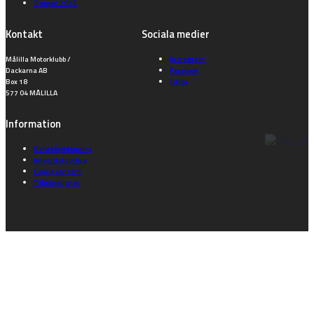
Truppen 2026
Kontakt
Sociala medier
Målilla Motorklubb /
Instagram
Dackarna AB
Facebook
Box 18
TikTok
577 04 MÅLILLA
Information
Dataskyddspolicy
Integritetspolicy
Cookie consent
Tillgänglighet