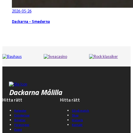
2026-05-26
Dackarna - Smederna
Dackarna Målilla
Hitta rätt
Hitta rätt
Kalender
Gå på match
Entrépriser
Shop
Biljetter
Historik
Föreningen
Kontakt
Event