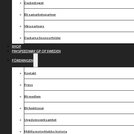
Dackedraget
Bli samarbetspartner
Våra partners
Dackarna Sponsorfolder
SHOP
FIM SPEEDWAY GP OF SWEDEN
FÖRENINGEN
Kontakt
Press
Bli medlem
Bli funktionär
Ungdomsverksamhet
Målilla motorklubbs historia